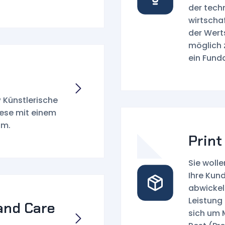
der tech
wirtschaf
der Wert
möglich 
ein Fund
 Künstlerische
iese mit einem
um.
Prin
Sie woll
Ihre Kun
abwickel
Leistung
and Care
sich um 