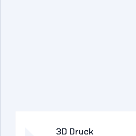
30
.000+ Druckstunden
500
+ Druckaufträge
150
+ Projekte
3D Druck