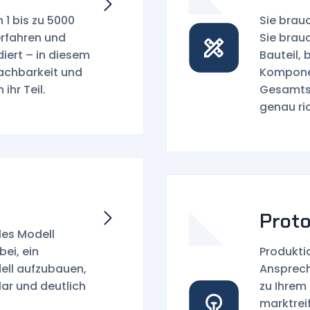
 1 bis zu 5000
Sie brau
erfahren und
Sie brau
diert – in diesem
Bauteil,
Machbarkeit und
Komponen
ihr Teil.
Gesamtsy
genau ric
Prot
ales Modell
ei, ein
Produktid
ell aufzubauen,
Ansprech
klar und deutlich
zu Ihrem
marktreif