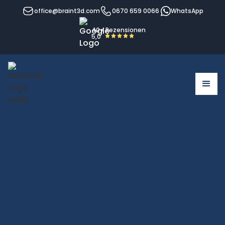
office@braint3d.com
0670 659 0066
WhatsApp
40+ Rezensionen
5,0