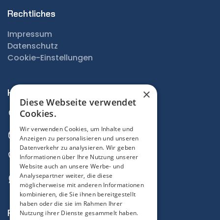
Rechtliches
Impressum
Datenschutz
Cookie-Einstellungen
×
Kontakt
Diese Webseite verwendet
Hosnedlgasse 23, 1220 Wien
Cookies.
Wir verwenden Cookies, um Inhalte und
office@braint3d.com
Anzeigen zu personalisieren und unseren
Datenverkehr zu analysieren. Wir geben
0670 659 0066
Informationen über Ihre Nutzung unserer
Website auch an unsere Werbe- und
Analysepartner weiter, die diese
WhatsApp
möglicherweise mit anderen Informationen
kombinieren, die Sie ihnen bereitgestellt
haben oder die sie im Rahmen Ihrer
Folgen Sie Uns
Nutzung ihrer Dienste gesammelt haben.