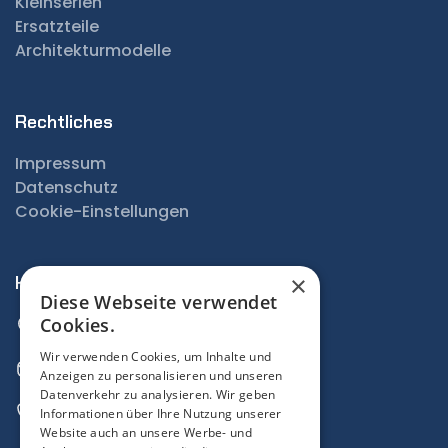
Kleinserien
Ersatzteile
Architekturmodelle
Rechtliches
Impressum
Datenschutz
Cookie-Einstellungen
×
Kontakt
Diese Webseite verwendet
Hosnedlgasse 23, 1220 Wien
Cookies.
Wir verwenden Cookies, um Inhalte und
office@braint3d.com
Anzeigen zu personalisieren und unseren
Datenverkehr zu analysieren. Wir geben
0670 659 0066
Informationen über Ihre Nutzung unserer
Website auch an unsere Werbe- und