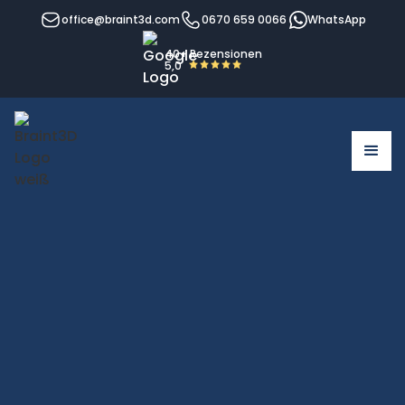
office@braint3d.com
0670 659 0066
WhatsApp
40+ Rezensionen
5,0